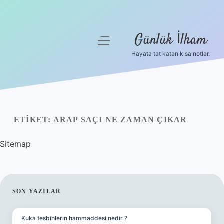
Günlük İlham
menüyü
aç
Hayata tat katan kısa notlar.
Anasayfa
Gizlilik Politikası
Yasal Uyarı
ETIKET:
ARAP SAÇI NE ZAMAN ÇIKAR
Hakkımızda
Sitemap
SIDEBAR
SON YAZILAR
Kuka tesbihlerin hammaddesi nedir ?