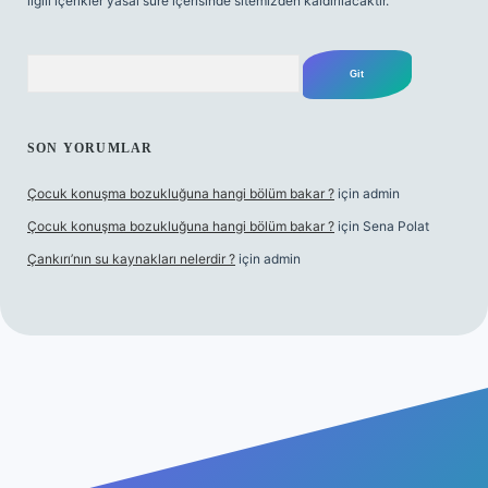
ilgili içerikler yasal süre içerisinde sitemizden kaldırılacaktır.
Arama
SON YORUMLAR
Çocuk konuşma bozukluğuna hangi bölüm bakar ?
için
admin
Çocuk konuşma bozukluğuna hangi bölüm bakar ?
için
Sena Polat
Çankırı’nın su kaynakları nelerdir ?
için
admin
riş