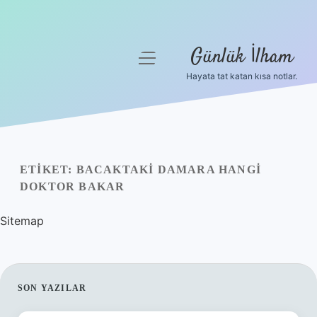
Günlük İlham
menüyü
aç
Hayata tat katan kısa notlar.
Anasayfa
Gizlilik Politikası
Yasal Uyarı
ETIKET:
BACAKTAKI DAMARA HANGI
DOKTOR BAKAR
Hakkımızda
Sitemap
SIDEBAR
SON YAZILAR