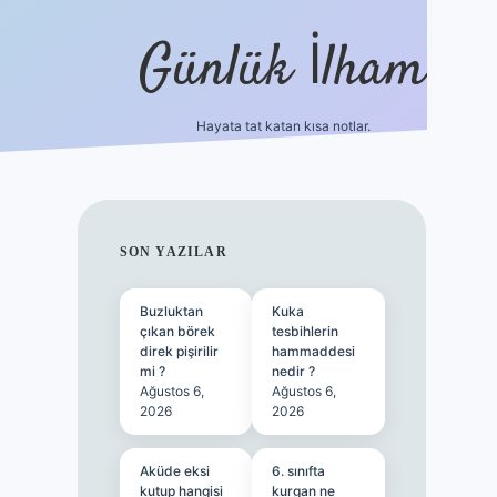
Günlük İlham
Hayata tat katan kısa notlar.
betci gir
SIDEBAR
SON YAZILAR
Buzluktan
Kuka
çıkan börek
tesbihlerin
direk pişirilir
hammaddesi
mi ?
nedir ?
Ağustos 6,
Ağustos 6,
2026
2026
Aküde eksi
6. sınıfta
kutup hangisi
kurgan ne