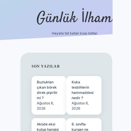
Günlük İlham
Hayata tat katan kısa notlar.
betci giri
SIDEBAR
SON YAZILAR
Buzluktan
Kuka
çıkan börek
tesbihlerin
direk pişirilir
hammaddesi
mi ?
nedir ?
Ağustos 6,
Ağustos 6,
2026
2026
Aküde eksi
6. sınıfta
kutup hangisi
kurgan ne