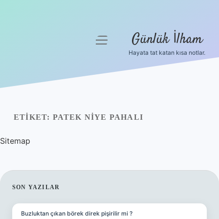
Günlük İlham
menüyü
aç
Hayata tat katan kısa notlar.
Anasayfa
Gizlilik Politikası
Yasal Uyarı
ETIKET:
PATEK NIYE PAHALI
Hakkımızda
Sitemap
SIDEBAR
SON YAZILAR
Buzluktan çıkan börek direk pişirilir mi ?