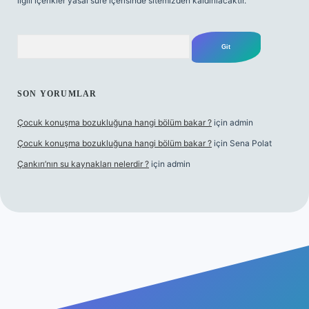
ilgili içerikler yasal süre içerisinde sitemizden kaldırılacaktır.
Arama
SON YORUMLAR
Çocuk konuşma bozukluğuna hangi bölüm bakar ?
için
admin
Çocuk konuşma bozukluğuna hangi bölüm bakar ?
için
Sena Polat
Çankırı’nın su kaynakları nelerdir ?
için
admin
riş