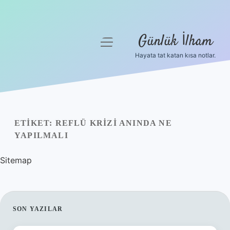
Günlük İlham
menüyü
aç
Hayata tat katan kısa notlar.
Anasayfa
Gizlilik Politikası
Yasal Uyarı
ETIKET:
REFLÜ KRIZI ANINDA NE
YAPILMALI
Hakkımızda
Sitemap
SIDEBAR
SON YAZILAR