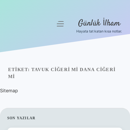
Günlük İlham
menüyü
aç
Hayata tat katan kısa notlar.
Anasayfa
Gizlilik Politikası
Yasal Uyarı
ETIKET:
TAVUK CIĞERI MI DANA CIĞERI
MI
Hakkımızda
Sitemap
SIDEBAR
SON YAZILAR