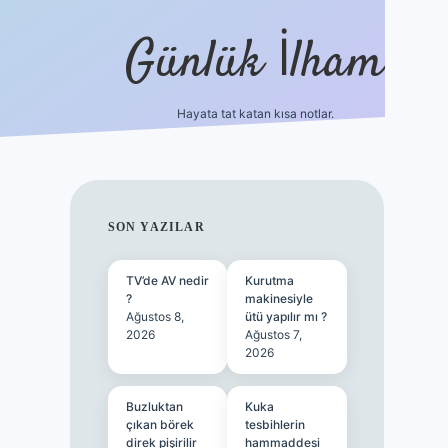
Günlük İlham
Hayata tat katan kısa notlar.
betci giriş
SIDEBAR
SON YAZILAR
TV’de AV nedir
Kurutma
?
makinesiyle
Ağustos 8,
ütü yapılır mı ?
2026
Ağustos 7,
2026
Buzluktan
Kuka
çıkan börek
tesbihlerin
direk pişirilir
hammaddesi