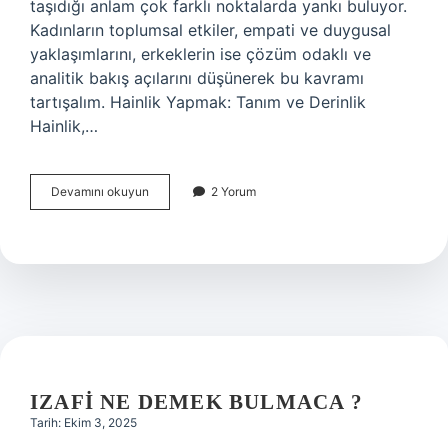
taşıdığı anlam çok farklı noktalarda yankı buluyor.
Kadınların toplumsal etkiler, empati ve duygusal
yaklaşımlarını, erkeklerin ise çözüm odaklı ve
analitik bakış açılarını düşünerek bu kavramı
tartışalım. Hainlik Yapmak: Tanım ve Derinlik
Hainlik,…
Hainlik
Devamını okuyun
2 Yorum
yapmak
ne
demektir
?
IZAFI NE DEMEK BULMACA ?
Tarih: Ekim 3, 2025