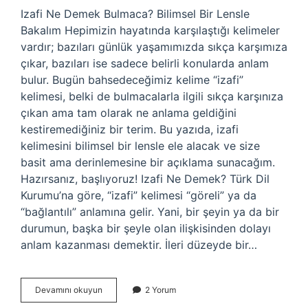
Izafi Ne Demek Bulmaca? Bilimsel Bir Lensle
Bakalım Hepimizin hayatında karşılaştığı kelimeler
vardır; bazıları günlük yaşamımızda sıkça karşımıza
çıkar, bazıları ise sadece belirli konularda anlam
bulur. Bugün bahsedeceğimiz kelime “izafi”
kelimesi, belki de bulmacalarla ilgili sıkça karşınıza
çıkan ama tam olarak ne anlama geldiğini
kestiremediğiniz bir terim. Bu yazıda, izafi
kelimesini bilimsel bir lensle ele alacak ve size
basit ama derinlemesine bir açıklama sunacağım.
Hazırsanız, başlıyoruz! Izafi Ne Demek? Türk Dil
Kurumu’na göre, “izafi” kelimesi “göreli” ya da
“bağlantılı” anlamına gelir. Yani, bir şeyin ya da bir
durumun, başka bir şeyle olan ilişkisinden dolayı
anlam kazanması demektir. İleri düzeyde bir…
Izafi
Devamını okuyun
2 Yorum
ne