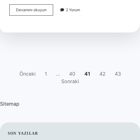
Gaz
Devamını okuyun
2 Yorum
ölçüm
cihazı
ne
işe
yarar
?
YAZI
Önceki
1
…
40
41
42
43
Sonraki
SAYFALAMASI
Sitemap
SIDEBAR
SON YAZILAR