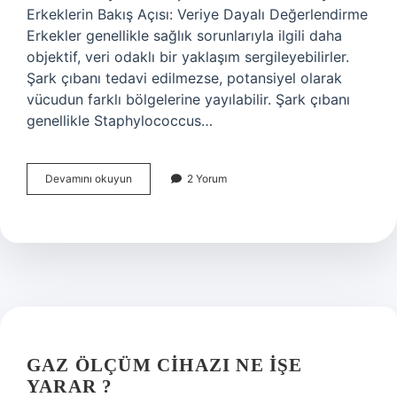
Erkeklerin Bakış Açısı: Veriye Dayalı Değerlendirme
Erkekler genellikle sağlık sorunlarıyla ilgili daha
objektif, veri odaklı bir yaklaşım sergileyebilirler.
Şark çıbanı tedavi edilmezse, potansiyel olarak
vücudun farklı bölgelerine yayılabilir. Şark çıbanı
genellikle Staphylococcus…
Şark
Devamını okuyun
2 Yorum
çıbanı
tedavi
edilmezse
ne
olur
?
GAZ ÖLÇÜM CIHAZI NE IŞE
YARAR ?