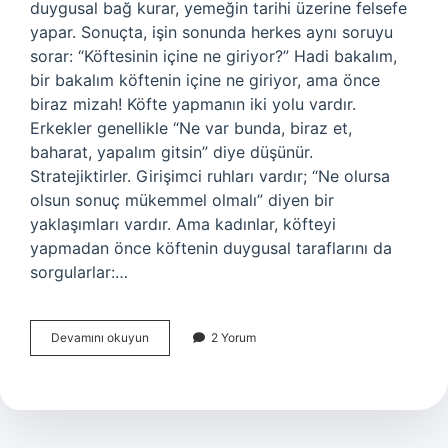
duygusal bağ kurar, yemeğin tarihi üzerine felsefe
yapar. Sonuçta, işin sonunda herkes aynı soruyu
sorar: “Köftesinin içine ne giriyor?” Hadi bakalım,
bir bakalım köftenin içine ne giriyor, ama önce
biraz mizah! Köfte yapmanın iki yolu vardır.
Erkekler genellikle “Ne var bunda, biraz et,
baharat, yapalım gitsin” diye düşünür.
Stratejiktirler. Girişimci ruhları vardır; “Ne olursa
olsun sonuç mükemmel olmalı” diyen bir
yaklaşımları vardır. Ama kadınlar, köfteyi
yapmadan önce köftenin duygusal taraflarını da
sorgularlar:…
Köftesinin
Devamını okuyun
2 Yorum
içine
ne
giriyor
?