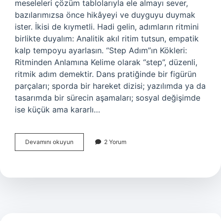
meseleleri çözüm tablolarıyla ele almayı sever,
bazılarımızsa önce hikâyeyi ve duyguyu duymak
ister. İkisi de kıymetli. Hadi gelin, adımların ritmini
birlikte duyalım: Analitik akıl ritim tutsun, empatik
kalp tempoyu ayarlasın. “Step Adım”ın Kökleri:
Ritminden Anlamına Kelime olarak “step”, düzenli,
ritmik adım demektir. Dans pratiğinde bir figürün
parçaları; sporda bir hareket dizisi; yazılımda ya da
tasarımda bir sürecin aşamaları; sosyal değişimde
ise küçük ama kararlı…
Step
Devamını okuyun
2 Yorum
adım
ne
demek
?