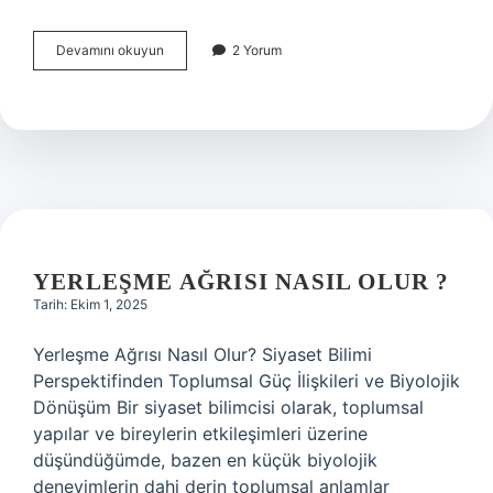
Hain
Devamını okuyun
2 Yorum
filmi
konusu
nedir
?
YERLEŞME AĞRISI NASIL OLUR ?
Tarih: Ekim 1, 2025
Yerleşme Ağrısı Nasıl Olur? Siyaset Bilimi
Perspektifinden Toplumsal Güç İlişkileri ve Biyolojik
Dönüşüm Bir siyaset bilimcisi olarak, toplumsal
yapılar ve bireylerin etkileşimleri üzerine
düşündüğümde, bazen en küçük biyolojik
deneyimlerin dahi derin toplumsal anlamlar