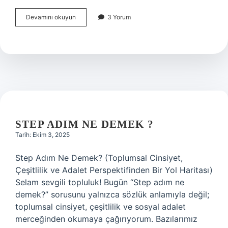
Gasp
Devamını okuyun
3 Yorum
etmek
ne
demek
TDK
?
STEP ADIM NE DEMEK ?
Tarih: Ekim 3, 2025
Step Adım Ne Demek? (Toplumsal Cinsiyet,
Çeşitlilik ve Adalet Perspektifinden Bir Yol Haritası)
Selam sevgili topluluk! Bugün “Step adım ne
demek?” sorusunu yalnızca sözlük anlamıyla değil;
toplumsal cinsiyet, çeşitlilik ve sosyal adalet
merceğinden okumaya çağırıyorum. Bazılarımız