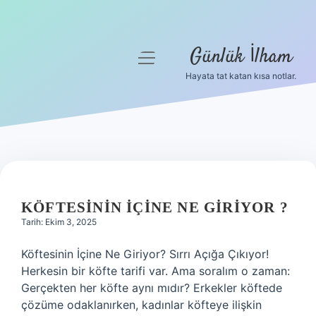
Günlük İlham
menüyü
aç
Hayata tat katan kısa notlar.
Anasayfa
Gizlilik Politikası
Yasal Uyarı
GÜNLÜK
Hakkımızda
İLHAM
KÖFTESININ IÇINE NE GIRIYOR ?
Tarih: Ekim 3, 2025
YAZILAR
Köftesinin İçine Ne Giriyor? Sırrı Açığa Çıkıyor!
Herkesin bir köfte tarifi var. Ama soralım o zaman:
Gerçekten her köfte aynı mıdır? Erkekler köftede
çözüme odaklanırken, kadınlar köfteye ilişkin