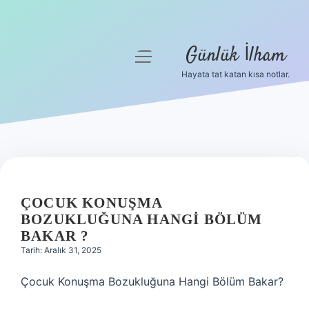
Günlük İlham
menüyü
aç
Hayata tat katan kısa notlar.
Anasayfa
Gizlilik Politikası
Yasal Uyarı
Hakkımızda
ÇOCUK KONUŞMA
BOZUKLUĞUNA HANGI BÖLÜM
BAKAR ?
Tarih: Aralık 31, 2025
Çocuk Konuşma Bozukluğuna Hangi Bölüm Bakar?