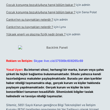
Çocuk konuşma bozukluğuna hangi bölüm bakar ?
için
admin
Çocuk konuşma bozukluğuna hangi bölüm bakar ?
için
Sena Polat
Çankırı’nın su kaynakları nelerdir ?
için
admin
Çankırı’nın su kaynakları nelerdir ?
için
Lynx
Yüksek enerji ve plazma fiziği nedir örnek ?
için
admin
Reklam ve İletişim:
Skype: live:.cid.575569c608265c69
Yasal Uyarı:
Bu internet sitesi, herhangi bir marka, kurum veya şahıs
şirketi ile hiçbir bağlantısı bulunmamaktadır. Sitede yalnızca kendi
hazırladığımız makaleler paylaşılmaktadır. Burada yer alan içerikler
haber niteliği taşımamakta olup, gerçek kurum ve kişiler hakkında
paylaşım yapılmamaktadır. Gerçek kurum ve kişiler ile isim
benzerlikleri tamamen tesadüfidir. Sitemizdeki bilgiler taslak
halindedir ve tavsiye niteliği taşımazlar.
Sitemiz, 5651 Sayılı Kanun gereğince Bilgi Teknolojileri ve İletişim
Kurumu (BTK) tarafından onaylanmış bir Yer Sağlayıcı olarak hizmet