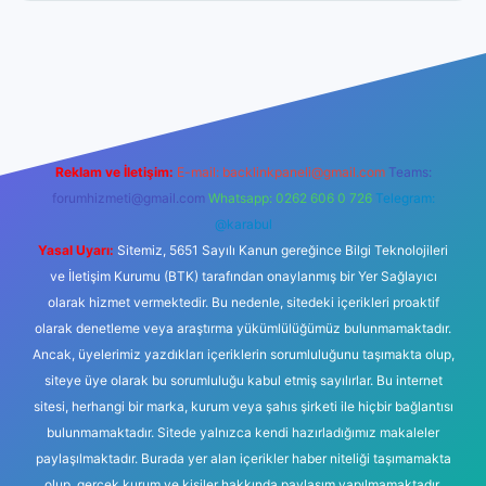
betci giriş
Reklam ve İletişim:
E-mail:
backlinkpaneli@gmail.com
Teams:
forumhizmeti@gmail.com
Whatsapp: 0262 606 0 726
Telegram:
@karabul
Yasal Uyarı:
Sitemiz, 5651 Sayılı Kanun gereğince Bilgi Teknolojileri
ve İletişim Kurumu (BTK) tarafından onaylanmış bir Yer Sağlayıcı
olarak hizmet vermektedir. Bu nedenle, sitedeki içerikleri proaktif
olarak denetleme veya araştırma yükümlülüğümüz bulunmamaktadır.
Ancak, üyelerimiz yazdıkları içeriklerin sorumluluğunu taşımakta olup,
siteye üye olarak bu sorumluluğu kabul etmiş sayılırlar. Bu internet
sitesi, herhangi bir marka, kurum veya şahıs şirketi ile hiçbir bağlantısı
bulunmamaktadır. Sitede yalnızca kendi hazırladığımız makaleler
paylaşılmaktadır. Burada yer alan içerikler haber niteliği taşımamakta
olup, gerçek kurum ve kişiler hakkında paylaşım yapılmamaktadır.