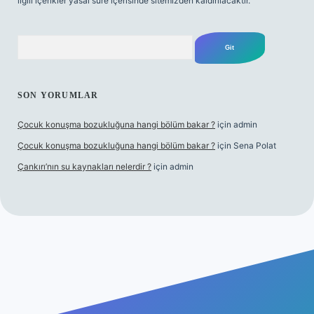
ilgili içerikler yasal süre içerisinde sitemizden kaldırılacaktır.
Arama
SON YORUMLAR
Çocuk konuşma bozukluğuna hangi bölüm bakar ?
için
admin
Çocuk konuşma bozukluğuna hangi bölüm bakar ?
için
Sena Polat
Çankırı’nın su kaynakları nelerdir ?
için
admin
riş