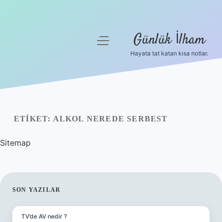
Günlük İlham
menüyü
aç
Hayata tat katan kısa notlar.
Anasayfa
Gizlilik Politikası
Yasal Uyarı
ETIKET:
ALKOL NEREDE SERBEST
Hakkımızda
Sitemap
SIDEBAR
SON YAZILAR
TV’de AV nedir ?