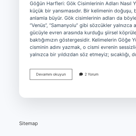
Göğün Harfleri: Gök Cisimlerinin Adları Nasıl Y
küçük bir yansımasıdır. Bir kelimenin doğuşu, bi
anlamla büyür. Gök cisimlerinin adları da böyle
“Venüs”, “Samanyolu” gibi sözcükler yalnızca 
gücüyle evren arasında kurduğu şiirsel köprüler
baktığımızın göstergesidir. Kelimelerin Göğe Yü
cisminin adını yazmak, o cismi evrenin sessizli
yalnızca bir yıldızdan söz etmeyiz; sıcaklığı
Gök
Devamını okuyun
2 Yorum
cisimlerinin
adları
nasıl
yazılır
?
Sitemap