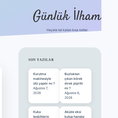
Günlük İlham
Hayata tat katan kısa notlar.
betci giriş
SIDEBAR
SON YAZILAR
Kurutma
Buzluktan
makinesiyle
çıkan börek
ütü yapılır mı ?
direk pişirilir
Ağustos 7,
mi ?
2026
Ağustos 6,
2026
Kuka
Aküde eksi
tesbihlerin
kutup hangisi