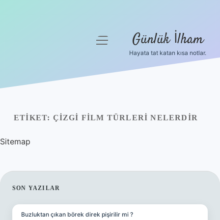
Günlük İlham
menüyü
aç
Hayata tat katan kısa notlar.
Anasayfa
Gizlilik Politikası
Yasal Uyarı
ETIKET:
ÇIZGI FILM TÜRLERI NELERDIR
Hakkımızda
Sitemap
SIDEBAR
SON YAZILAR
Buzluktan çıkan börek direk pişirilir mi ?