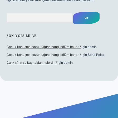
ilgili içerikler yasal süre içerisinde sitemizden kaldırılacaktır.
Arama
SON YORUMLAR
Çocuk konuşma bozukluğuna hangi bölüm bakar ?
için
admin
Çocuk konuşma bozukluğuna hangi bölüm bakar ?
için
Sena Polat
Çankırı’nın su kaynakları nelerdir ?
için
admin
iş