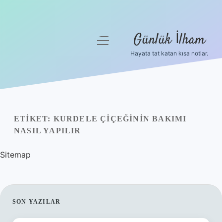
Günlük İlham
menüyü
aç
Hayata tat katan kısa notlar.
Anasayfa
Gizlilik Politikası
Yasal Uyarı
ETIKET:
KURDELE ÇIÇEĞININ BAKIMI
NASIL YAPILIR
Hakkımızda
Sitemap
SIDEBAR
SON YAZILAR