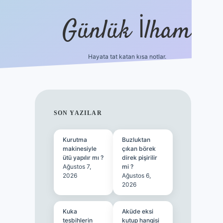
Günlük İlham
Hayata tat katan kısa notlar.
betci gir
SIDEBAR
SON YAZILAR
Kurutma
Buzluktan
makinesiyle
çıkan börek
ütü yapılır mı ?
direk pişirilir
Ağustos 7,
mi ?
2026
Ağustos 6,
2026
Kuka
Aküde eksi
tesbihlerin
kutup hangisi