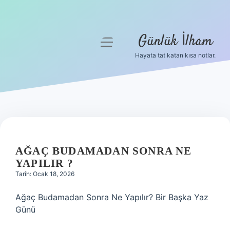
Günlük İlham
menüyü
aç
Hayata tat katan kısa notlar.
Anasayfa
Gizlilik Politikası
Yasal Uyarı
Hakkımızda
AĞAÇ BUDAMADAN SONRA NE
YAPILIR ?
Tarih: Ocak 18, 2026
Ağaç Budamadan Sonra Ne Yapılır? Bir Başka Yaz
Günü