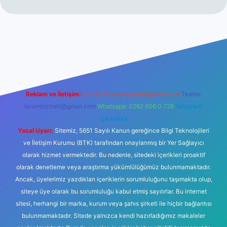
ci giriş
Reklam ve İletişim:
E-mail:
backlinkpaneli@gmail.com
Teams:
forumhizmeti@gmail.com
Whatsapp: 0262 606 0 726
Telegram:
@karabul
Yasal Uyarı:
Sitemiz, 5651 Sayılı Kanun gereğince Bilgi Teknolojileri
ve İletişim Kurumu (BTK) tarafından onaylanmış bir Yer Sağlayıcı
olarak hizmet vermektedir. Bu nedenle, sitedeki içerikleri proaktif
olarak denetleme veya araştırma yükümlülüğümüz bulunmamaktadır.
Ancak, üyelerimiz yazdıkları içeriklerin sorumluluğunu taşımakta olup,
siteye üye olarak bu sorumluluğu kabul etmiş sayılırlar. Bu internet
sitesi, herhangi bir marka, kurum veya şahıs şirketi ile hiçbir bağlantısı
bulunmamaktadır. Sitede yalnızca kendi hazırladığımız makaleler