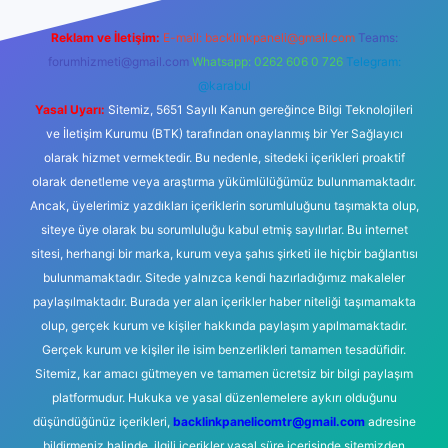
Reklam ve İletişim:
E-mail:
backlinkpaneli@gmail.com
Teams:
forumhizmeti@gmail.com
Whatsapp: 0262 606 0 726
Telegram:
@karabul
Yasal Uyarı:
Sitemiz, 5651 Sayılı Kanun gereğince Bilgi Teknolojileri
ve İletişim Kurumu (BTK) tarafından onaylanmış bir Yer Sağlayıcı
olarak hizmet vermektedir. Bu nedenle, sitedeki içerikleri proaktif
olarak denetleme veya araştırma yükümlülüğümüz bulunmamaktadır.
Ancak, üyelerimiz yazdıkları içeriklerin sorumluluğunu taşımakta olup,
siteye üye olarak bu sorumluluğu kabul etmiş sayılırlar. Bu internet
sitesi, herhangi bir marka, kurum veya şahıs şirketi ile hiçbir bağlantısı
bulunmamaktadır. Sitede yalnızca kendi hazırladığımız makaleler
paylaşılmaktadır. Burada yer alan içerikler haber niteliği taşımamakta
olup, gerçek kurum ve kişiler hakkında paylaşım yapılmamaktadır.
Gerçek kurum ve kişiler ile isim benzerlikleri tamamen tesadüfidir.
Sitemiz, kar amacı gütmeyen ve tamamen ücretsiz bir bilgi paylaşım
platformudur. Hukuka ve yasal düzenlemelere aykırı olduğunu
düşündüğünüz içerikleri,
backlinkpanelicomtr@gmail.com
adresine
bildirmeniz halinde, ilgili içerikler yasal süre içerisinde sitemizden