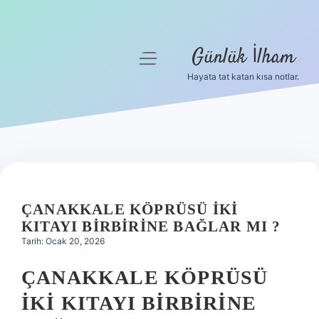
Günlük İlham
menüyü
aç
Hayata tat katan kısa notlar.
Anasayfa
Gizlilik Politikası
Yasal Uyarı
Hakkımızda
ÇANAKKALE KÖPRÜSÜ IKI
KITAYI BIRBIRINE BAĞLAR MI ?
Tarih: Ocak 20, 2026
ÇANAKKALE KÖPRÜSÜ
İKI KITAYI BIRBIRINE