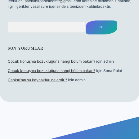
içerikleri,
backlinkpanelicomtr@gmail.com
adresine bildirmeniz halinde,
ilgili içerikler yasal süre içerisinde sitemizden kaldırılacaktır.
Arama
SON YORUMLAR
Çocuk konuşma bozukluğuna hangi bölüm bakar ?
için
admin
Çocuk konuşma bozukluğuna hangi bölüm bakar ?
için
Sena Polat
Çankırı’nın su kaynakları nelerdir ?
için
admin
riş