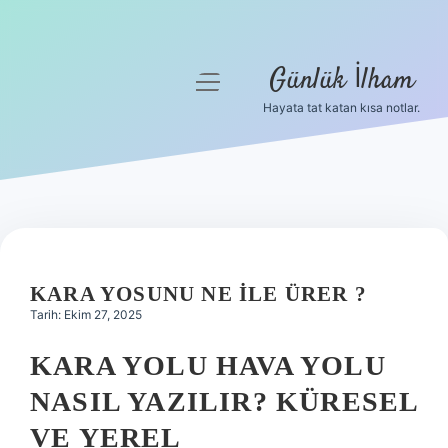
Günlük İlham
menüyü
aç
Hayata tat katan kısa notlar.
Anasayfa
Gizlilik Politikası
Yasal Uyarı
Hakkımızda
KARA YOSUNU NE ILE ÜRER ?
Tarih: Ekim 27, 2025
KARA YOLU HAVA YOLU
NASIL YAZILIR? KÜRESEL
VE YEREL