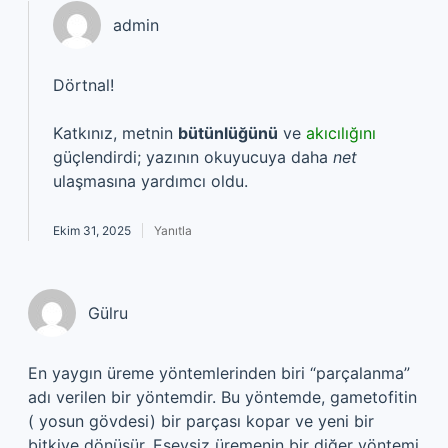
admin
Dörtnal!
Katkınız, metnin
bütünlüğünü
ve
akıcılığını
güçlendirdi; yazının okuyucuya daha
net
ulaşmasına yardımcı oldu.
Ekim 31, 2025
Yanıtla
Gülru
En yaygın üreme yöntemlerinden biri “parçalanma”
adı verilen bir yöntemdir. Bu yöntemde, gametofitin
( yosun gövdesi) bir parçası kopar ve yeni bir
bitkiye dönüşür. Eşeysiz üremenin bir diğer yöntemi