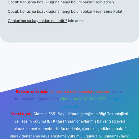
Çocuk konuşma bozukluğuna hangi bölüm bakar ?
için
admin
Çocuk konuşma bozukluğuna hangi bölüm bakar ?
için
Sena Polat
Çankırı’nın su kaynakları nelerdir ?
için
admin
giriş
Reklam ve İletişim:
E-mail:
backlinkpaneli@gmail.com
Teams:
forumhizmeti@gmail.com
Whatsapp: 0262 606 0 726
Telegram:
@karabul
Yasal Uyarı:
Sitemiz, 5651 Sayılı Kanun gereğince Bilgi Teknolojileri
ve İletişim Kurumu (BTK) tarafından onaylanmış bir Yer Sağlayıcı
olarak hizmet vermektedir. Bu nedenle, sitedeki içerikleri proaktif
olarak denetleme veya araştırma yükümlülüğümüz bulunmamaktadır.