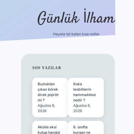
Günlük İlham
Hayata tat katan kısa notlar.
betci giriş
SIDEBAR
SON YAZILAR
Buzluktan
Kuka
çıkan börek
tesbihlerin
direk pişirilir
hammaddesi
mi ?
nedir ?
Ağustos 6,
Ağustos 6,
2026
2026
Aküde eksi
6. sınıfta
kutup hangisi
kurgan ne