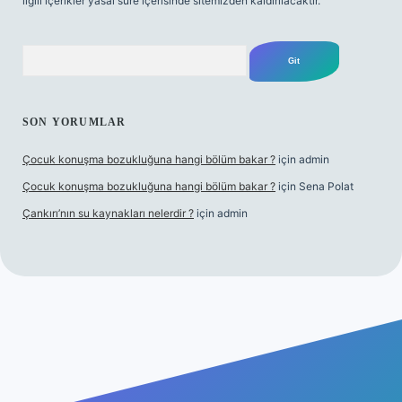
ilgili içerikler yasal süre içerisinde sitemizden kaldırılacaktır.
Arama
SON YORUMLAR
Çocuk konuşma bozukluğuna hangi bölüm bakar ?
için
admin
Çocuk konuşma bozukluğuna hangi bölüm bakar ?
için
Sena Polat
Çankırı’nın su kaynakları nelerdir ?
için
admin
riş