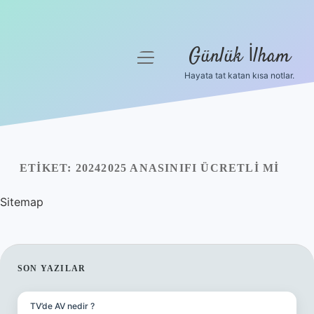
Günlük İlham
menüyü
aç
Hayata tat katan kısa notlar.
Anasayfa
Gizlilik Politikası
Yasal Uyarı
ETIKET:
20242025 ANASINIFI ÜCRETLI MI
Hakkımızda
Sitemap
SIDEBAR
SON YAZILAR
TV’de AV nedir ?