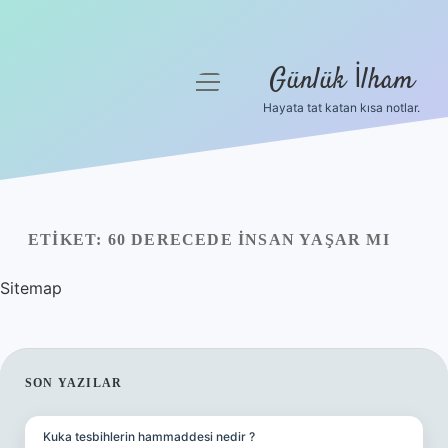
Günlük İlham
menüyü
aç
Hayata tat katan kısa notlar.
Anasayfa
Gizlilik Politikası
Yasal Uyarı
ETIKET:
60 DERECEDE INSAN YAŞAR MI
Hakkımızda
Sitemap
SIDEBAR
SON YAZILAR
Kuka tesbihlerin hammaddesi nedir ?