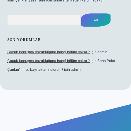
ilgili içerikler yasal süre içerisinde sitemizden kaldırılacaktır.
Arama
SON YORUMLAR
Çocuk konuşma bozukluğuna hangi bölüm bakar ?
için
admin
Çocuk konuşma bozukluğuna hangi bölüm bakar ?
için
Sena Polat
Çankırı’nın su kaynakları nelerdir ?
için
admin
riş