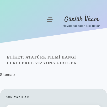
Günlük İlham
menüyü
aç
Hayata tat katan kısa notlar.
Anasayfa
Gizlilik Politikası
Yasal Uyarı
ETIKET:
ATATÜRK FILMI HANGI
ÜLKELERDE VIZYONA GIRECEK
Hakkımızda
Sitemap
SIDEBAR
SON YAZILAR