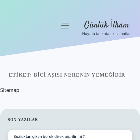
Günlük İlham
menüyü
aç
Hayata tat katan kısa notlar.
Anasayfa
Gizlilik Politikası
Yasal Uyarı
ETIKET:
BICI AŞISI NERENIN YEMEĞIDIR
Hakkımızda
Sitemap
SIDEBAR
SON YAZILAR
Buzluktan çıkan börek direk pişirilir mi ?