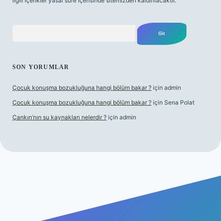
ilgili içerikler yasal süre içerisinde sitemizden kaldırılacaktır.
Arama
SON YORUMLAR
Çocuk konuşma bozukluğuna hangi bölüm bakar ?
için
admin
Çocuk konuşma bozukluğuna hangi bölüm bakar ?
için
Sena Polat
Çankırı’nın su kaynakları nelerdir ?
için
admin
iş