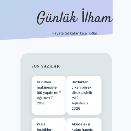
Günlük İlham
Hayata tat katan kısa notlar.
betci giriş
SIDEBAR
SON YAZILAR
Kurutma
Buzluktan
makinesiyle
çıkan börek
ütü yapılır mı ?
direk pişirilir
Ağustos 7,
mi ?
2026
Ağustos 6,
2026
Kuka
Aküde eksi
tesbihlerin
kutup hangisi