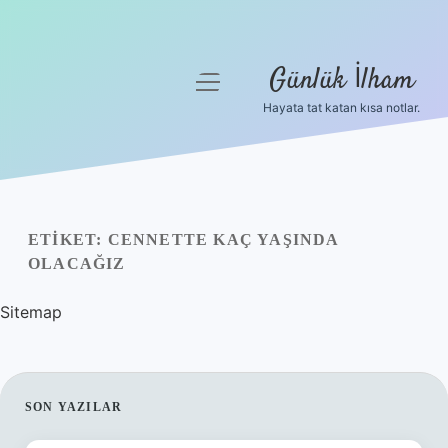
Günlük İlham
menüyü
aç
Hayata tat katan kısa notlar.
Anasayfa
Gizlilik Politikası
Yasal Uyarı
ETIKET:
CENNETTE KAÇ YAŞINDA
OLACAĞIZ
Hakkımızda
Sitemap
SIDEBAR
SON YAZILAR