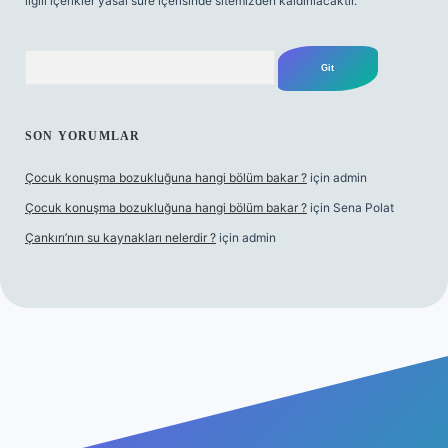
ilgili içerikler yasal süre içerisinde sitemizden kaldırılacaktır.
Arama
SON YORUMLAR
Çocuk konuşma bozukluğuna hangi bölüm bakar ?
için
admin
Çocuk konuşma bozukluğuna hangi bölüm bakar ?
için
Sena Polat
Çankırı’nın su kaynakları nelerdir ?
için
admin
riş