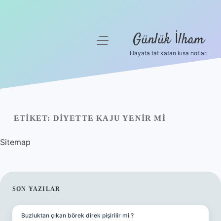
Günlük İlham
menüyü
aç
Hayata tat katan kısa notlar.
Anasayfa
Gizlilik Politikası
Yasal Uyarı
ETIKET:
DIYETTE KAJU YENIR MI
Hakkımızda
Sitemap
SIDEBAR
SON YAZILAR
Buzluktan çıkan börek direk pişirilir mi ?