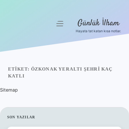
Günlük İlham
menüyü
aç
Hayata tat katan kısa notlar.
Anasayfa
Gizlilik Politikası
Yasal Uyarı
ETIKET:
ÖZKONAK YERALTI ŞEHRI KAÇ
KATLI
Hakkımızda
Sitemap
SIDEBAR
SON YAZILAR