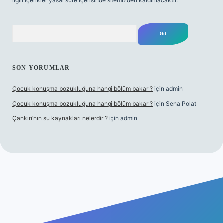
ilgili içerikler yasal süre içerisinde sitemizden kaldırılacaktır.
Arama
SON YORUMLAR
Çocuk konuşma bozukluğuna hangi bölüm bakar ?
için
admin
Çocuk konuşma bozukluğuna hangi bölüm bakar ?
için
Sena Polat
Çankırı’nın su kaynakları nelerdir ?
için
admin
ş