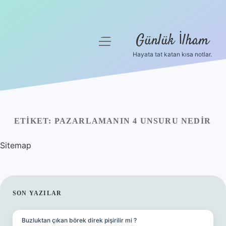
Günlük İlham
menüyü
aç
Hayata tat katan kısa notlar.
Anasayfa
Gizlilik Politikası
Yasal Uyarı
ETIKET:
PAZARLAMANIN 4 UNSURU NEDIR
Hakkımızda
Sitemap
SIDEBAR
SON YAZILAR
Buzluktan çıkan börek direk pişirilir mi ?