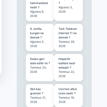
hammaddesi
?
nedir ?
Ağustos 3,
Ağustos 6,
2026
2026
6. sınıfta
Türk Telekom
kurgan ne
internet 11 ne
demek ?
demek ?
Ağustos 3,
Temmuz 29,
2026
2026
Kasko geri
Hoparlör
iade edilir mi ?
kalitesi nasıl
Temmuz 24,
anlaşılır ?
2026
Temmuz 22,
2026
Akıl kaç
Uzo’nun alkol
gramdır ?
oranı nedir ?
Temmuz 21,
Temmuz 18,
2026
2026