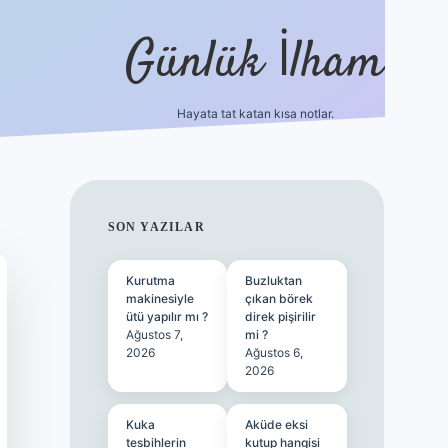
Günlük İlham
Hayata tat katan kısa notlar.
betci giriş
SIDEBAR
SON YAZILAR
Kurutma
Buzluktan
makinesiyle
çıkan börek
ütü yapılır mı ?
direk pişirilir
Ağustos 7,
mi ?
2026
Ağustos 6,
2026
Kuka
Aküde eksi
tesbihlerin
kutup hangisi