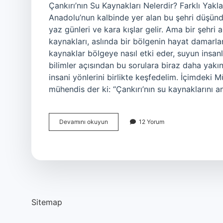
Çankırı’nın Su Kaynakları Nelerdir? Farklı Yak
Anadolu’nun kalbinde yer alan bu şehri düşünd
yaz günleri ve kara kışlar gelir. Ama bir şeh
kaynakları, aslında bir bölgenin hayat damarları
kaynaklar bölgeye nasıl etki eder, suyun insa
bilimler açısından bu sorulara biraz daha yak
insani yönlerini birlikte keşfedelim. İçimdeki 
mühendis der ki: “Çankırı’nın su kaynaklarını
Çankırı’nın
Devamını okuyun
12 Yorum
su
kaynakları
nelerdir
?
Sitemap