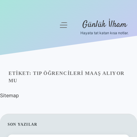
Günlük İlham
menüyü
aç
Hayata tat katan kısa notlar.
Anasayfa
Gizlilik Politikası
Yasal Uyarı
ETIKET:
TIP ÖĞRENCILERI MAAŞ ALIYOR
MU
Hakkımızda
Sitemap
SIDEBAR
SON YAZILAR