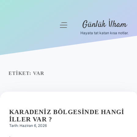
Günlük İlham
menüyü
aç
Hayata tat katan kısa notlar.
Anasayfa
Gizlilik Politikası
Yasal Uyarı
ETIKET:
VAR
Hakkımızda
KARADENIZ BÖLGESINDE HANGI
ILLER VAR ?
Tarih: Haziran 6, 2026