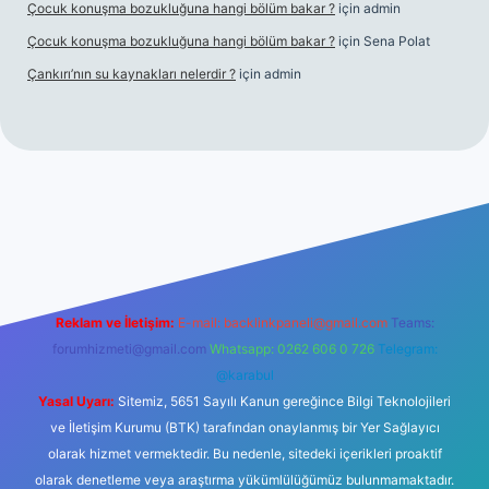
Çocuk konuşma bozukluğuna hangi bölüm bakar ?
için
admin
Çocuk konuşma bozukluğuna hangi bölüm bakar ?
için
Sena Polat
Çankırı’nın su kaynakları nelerdir ?
için
admin
tci giriş
Reklam ve İletişim:
E-mail:
backlinkpaneli@gmail.com
Teams:
forumhizmeti@gmail.com
Whatsapp: 0262 606 0 726
Telegram:
@karabul
Yasal Uyarı:
Sitemiz, 5651 Sayılı Kanun gereğince Bilgi Teknolojileri
ve İletişim Kurumu (BTK) tarafından onaylanmış bir Yer Sağlayıcı
olarak hizmet vermektedir. Bu nedenle, sitedeki içerikleri proaktif
olarak denetleme veya araştırma yükümlülüğümüz bulunmamaktadır.