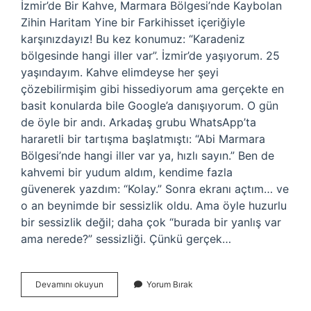
İzmir’de Bir Kahve, Marmara Bölgesi’nde Kaybolan
Zihin Haritam Yine bir Farkihisset içeriğiyle
karşınızdayız! Bu kez konumuz: “Karadeniz
bölgesinde hangi iller var”. İzmir’de yaşıyorum. 25
yaşındayım. Kahve elimdeyse her şeyi
çözebilirmişim gibi hissediyorum ama gerçekte en
basit konularda bile Google’a danışıyorum. O gün
de öyle bir andı. Arkadaş grubu WhatsApp’ta
hararetli bir tartışma başlatmıştı: “Abi Marmara
Bölgesi’nde hangi iller var ya, hızlı sayın.” Ben de
kahvemi bir yudum aldım, kendime fazla
güvenerek yazdım: “Kolay.” Sonra ekranı açtım… ve
o an beynimde bir sessizlik oldu. Ama öyle huzurlu
bir sessizlik değil; daha çok “burada bir yanlış var
ama nerede?” sessizliği. Çünkü gerçek…
Karadeniz
Devamını okuyun
Yorum Bırak
bölgesinde
hangi