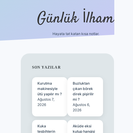
Günlük İlham
Hayata tat katan kısa notlar.
betci giriş
SIDEBAR
SON YAZILAR
Kurutma
Buzluktan
makinesiyle
çıkan börek
ütü yapılır mı ?
direk pişirilir
Ağustos 7,
mi ?
2026
Ağustos 6,
2026
Kuka
Aküde eksi
tesbihlerin
kutup hangisi